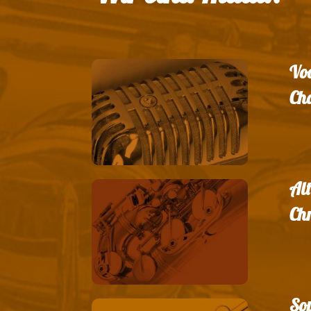
Voc
Cha
Al
Chr
So