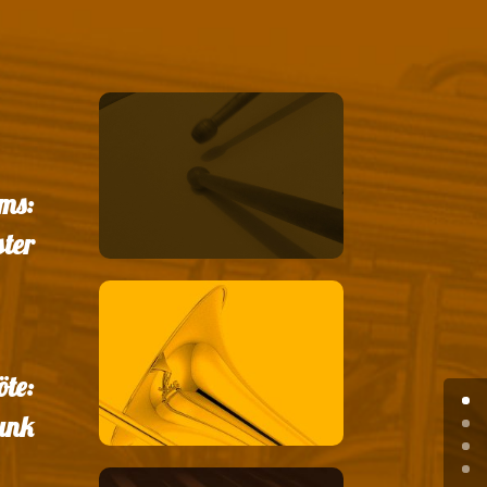
ms:
ster
öte:
unk