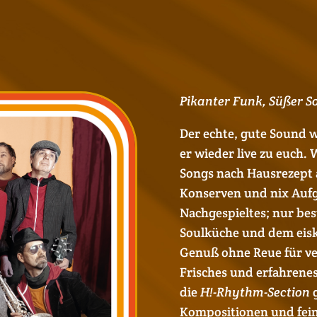
Pikanter Funk, Süßer So
Der echte, gute Sound w
er wieder live zu euch.
Songs nach Hausrezept 
Konserven und nix Aufg
Nachgespieltes; nur bes
Soulküche und dem eisk
Genuß ohne Reue für v
Frisches und erfahrenes
die
H!-Rhythm-Section
g
Kompositionen und fein