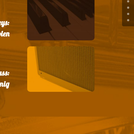
ys:
olen
ss:
nig