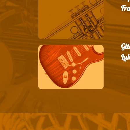
Fr
Git
Luk