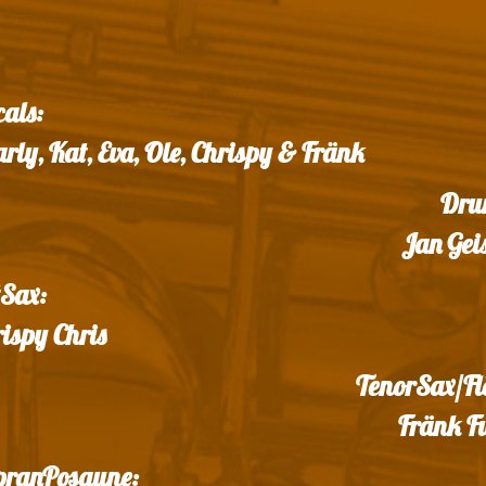
als:
rly, Kat, Eva, Ole, Chrispy & Fränk
Dru
Jan Gei
tSax:
ispy Chris
TenorSax/Fl
Fränk F
pranPosaune: