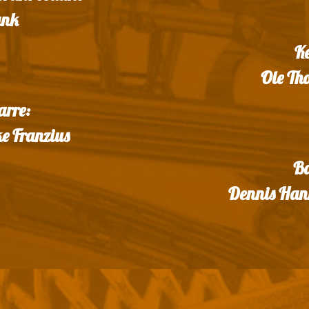
ank
Ke
Ole Th
arre:
e Franzius
Ba
Dennis Han